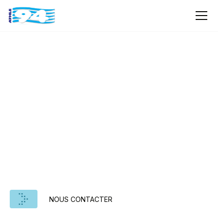
RÈGLEMENTS /
INFOS CLUBS
Cette page est dédiée aux règlements et
informations essentielles pour les clubs
d'athlétisme. Vous y trouverez des documents
variés pour vous aider à mieux comprendre les
exigences et les normes en vigueur.
NOUS CONTACTER