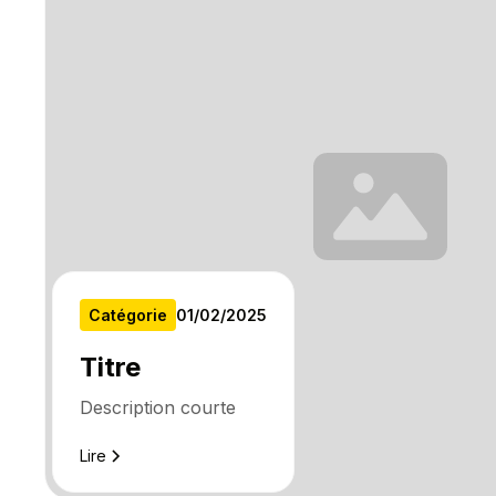
Catégorie
01
/
02
/
2025
Titre
Description courte
Lire