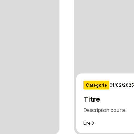
Catégorie
01
/
02
/
2025
Titre
Description courte
Lire