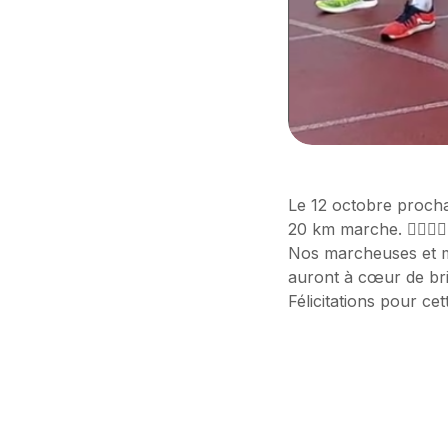
Le 12 octobre prochai
20 km marche. 🚶‍♂️🚶‍♀️
Nos marcheuses et ma
auront à cœur de brill
Félicitations pour ce