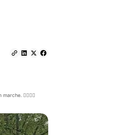
arche. 🚶‍♂️🚶‍♀️