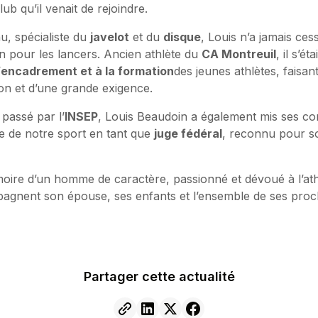
ub qu’il venait de rejoindre.
u, spécialiste du
javelot
et du
disque
, Louis n’a jamais ces
n pour les lancers. Ancien athlète du
CA Montreuil
, il s’é
’
encadrement et à la formation
des jeunes athlètes, faisan
ion et d’une grande exigence.
 passé par l’
INSEP
, Louis Beaudoin a également mis ses c
e de notre sport en tant que
juge fédéral
, reconnu pour so
ire d’un homme de caractère, passionné et dévoué à l’ath
gnent son épouse, ses enfants et l’ensemble de ses proc
Partager cette actualité