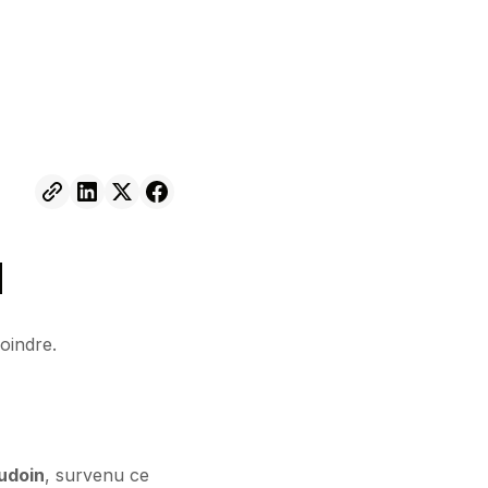
N
oindre.
udoin
, survenu ce