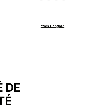
Yves Congard
É DE
TÉ