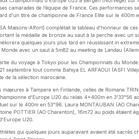
 aux Championnats d'Europe U23 à Bergen (Norvège) sur
ses camarades de l’équipe de France. Ces performances se
tard d'un titre de championne de France Elite sur le 400m 
Maisons-Alfort) complétait le tableau d'honneur de ces
ortant la médaille de bronze au saut à la perche avec un s
éliorera quelques jours plus tard en réussissant in extremi
 Monde avec un saut à 5m82 au meeting de Landau (Allem
partie du voyage à Tokyo pour les Championnats du Monde 
1 septembre tout comme Bahiya EL ARFAOUI (ASFI Villejuif
e de la sélection marocaine.
s majeures à Tampere en Finlande, celles de Romane TR
, Championne d'Europe U20 du relais 4x400m en 3'33"56 
iduel sur le 400m en 53"98. Laura MONTAUBAN (AO Charent
ntoine POTTIER (AO Charenton), 16m72 au poids étaient ég
d'Europe U20.
 athlètes qui quelques jours auparavant avaient été sacrés 