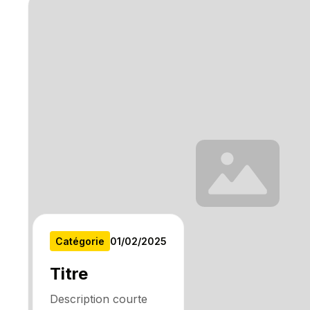
Catégorie
01
/
02
/
2025
Titre
Description courte