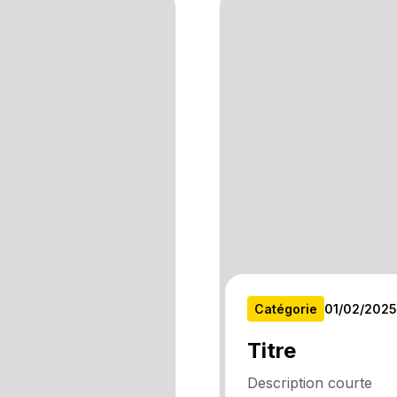
Catégorie
01
/
02
/
2025
Titre
Description courte