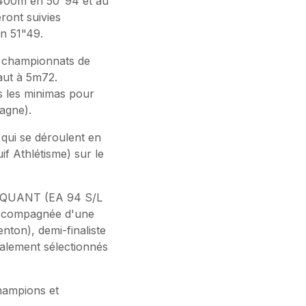
 400m en 50"94 et au
ront suivies
en 51"49.
 championnats de
aut à 5m72.
s les minimas pour
agne).
qui se déroulent en
 Athlétisme) sur le
INQUANT (EA 94 S/L
accompagnée d'une
on), demi-finaliste
alement sélectionnés
champions et