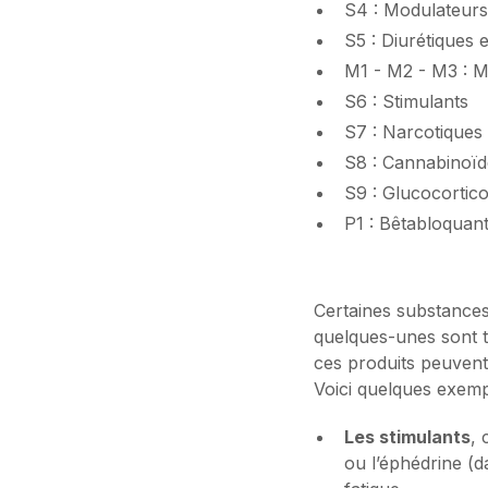
S4 : Modulateur
S5 : Diurétiques
M1 - M2 - M3 : M
S6 : Stimulants
S7 : Narcotiques
S8 : Cannabinoïd
S9 : Glucocortic
P1 : Bêtabloquant
Certaines substances
quelques-unes sont t
ces produits peuvent 
Voici quelques exemp
Les stimulants
, 
ou l’éphédrine (d