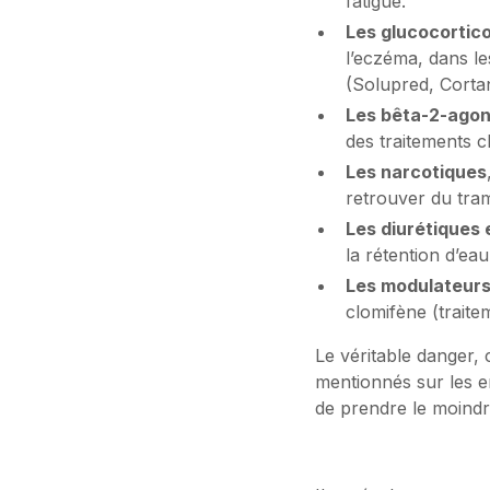
fatigue.
Les glucocortic
l’eczéma, dans le
(Solupred, Cortan
Les bêta-2-agon
des traitements c
Les narcotiques
retrouver du tra
Les diurétiques
la rétention d’ea
Les modulateur
clomifène (traitem
Le véritable danger,
mentionnés sur les em
de prendre le moindre