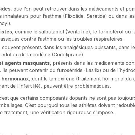
oïdes
, que l’on peut retrouver dans les médicaments et p
s inhalateurs pour l’asthme (Flixotide, Seretide) ou dans l
cyl).
istes
, comme le salbutamol (Ventoline), le formotérol ou l
lassiques contre l’asthme ou les troubles respiratoires.
, souvent présents dans les analgésiques puissants, dans l
madol ou de la codéine (Codoliprane).
 et agents masquants
, présents dans les médicaments cont
u. Ils peuvent contenir du furosémide (Lasilix) ou de l’hydro
s hormonaux
, dont le tamoxifène (traitement hormonal du 
ent de l’infertilité), peuvent être problématiques.
 c’est que certains composants dopants ne sont pas toujour
ballages. C’est pourquoi tous les athlètes doivent redouble
 traitement, une vérification rigoureuse s’impose.