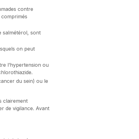
ommades contre
es comprimés
e salmétérol, sont
esquels on peut
re l’hypertension ou
chlorothiazide.
cancer du sein) ou le
s clairement
r de vigilance. Avant