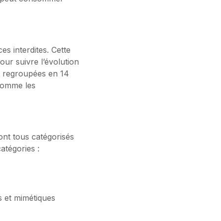
s interdites. Cette
pour suivre l’évolution
s, regroupées en 14
comme les
ont tous catégorisés
catégories :
s et mimétiques