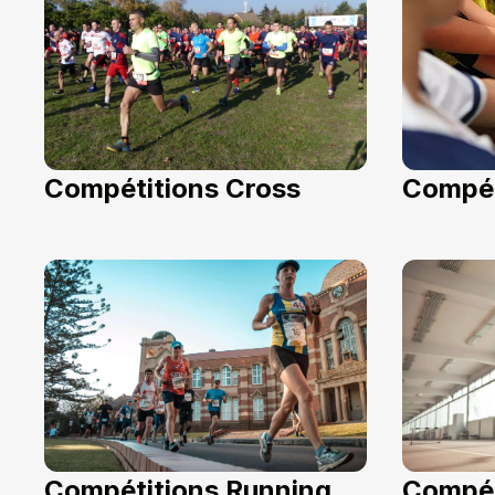
Compétitions Cross
Compét
Compétitions Running
Compét