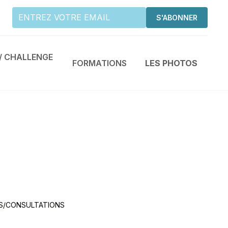
/ CHALLENGE
FORMATIONS
LES PHOTOS
titions d'athlétisme prévues dans le Val-de-
mé des événements à venir et préparez-vous
tenir vos athlètes préférés.
S/CONSULTATIONS