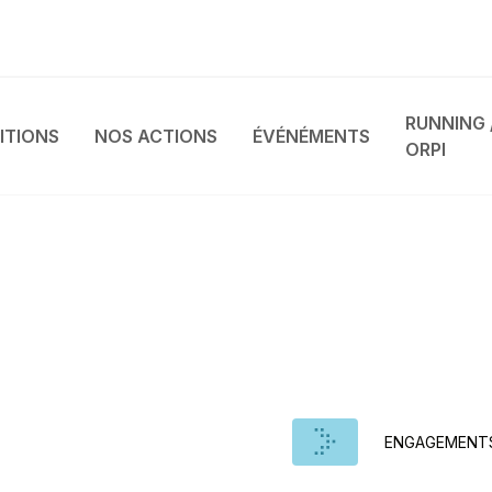
RUNNING 
ITIONS
NOS ACTIONS
ÉVÉNÉMENTS
ORPI
S À
Découvrez les compé
Marne. Restez infor
à participer ou à sou
ENGAGEMENT