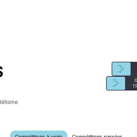
S
T
létisme
Compétitions à venir
Compétitions passées