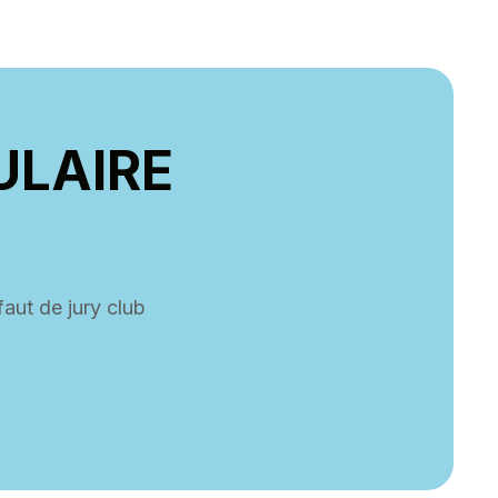
ULAIRE
faut de jury club