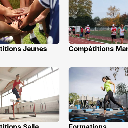
itions Jeunes
Compétitions Ma
itions Salle
Formations